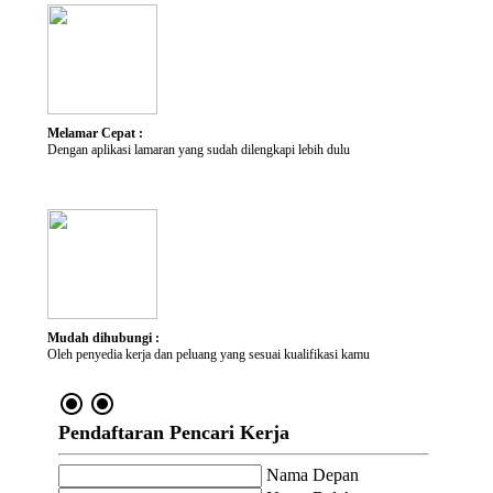
Kategori Pekerjaan
Lokasi yang diminati
Melamar Cepat :
Dengan aplikasi lamaran yang sudah dilengkapi lebih dulu
Mudah dihubungi :
Oleh penyedia kerja dan peluang yang sesuai kualifikasi kamu
radio_button_checked
radio_button_checked
Pendaftaran Pencari Kerja
Nama Depan