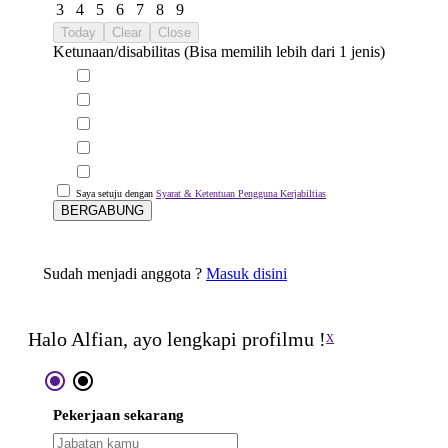
3
4
5
6
7
8
9
Today
Clear
Close
Ketunaan/disabilitas (Bisa memilih lebih dari 1 jenis)
Saya setuju dengan
Syarat & Ketentuan Pengguna Kerjabiltias
BERGABUNG
Sudah menjadi anggota ?
Masuk disini
Halo Alfian, ayo lengkapi profilmu !
x
radio_button_checked
radio_button_checked
Pekerjaan sekarang