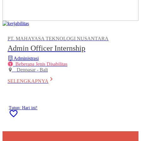
PT. MAHAYASA TEKNOLOGI NUSANTARA
Admin Officer Internship
Administrasi
Beberapa Jenis Disabilitas
Denpasar - Bali
keyboard_arrow_right
SELENGKAPNYA
Tutup: Hari ini!
favorite_border