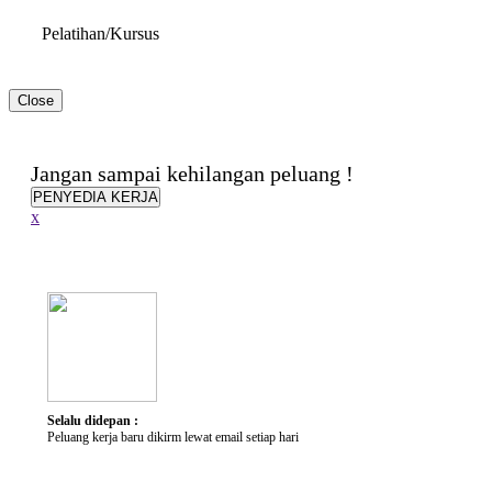
Pelatihan/Kursus
Close
Hambatan & Disabilitas
Jangan sampai kehilangan peluang !
Jenis Disabilitas
PENYEDIA KERJA
Alat Bantu yang dibutuhkan
x
Penjelasan Singkat
Keterampilan
Keterampilan
Selalu didepan :
Peluang kerja baru dikirm lewat email setiap hari
Karir yang Diminati