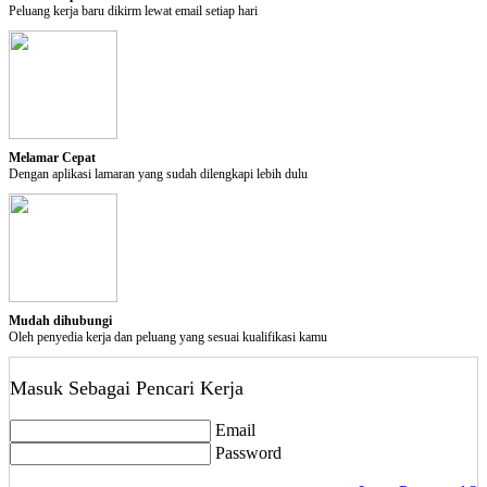
Pilihan Privasi
Peluang kerja baru dikirm lewat email setiap hari
Tutup Akun
Perhatian:
Tindakan ini akan menutup akun anda. Akun anda akan aktif
saat anda login kembali di kerjabilitas.com
Melamar Cepat
delete
Dengan aplikasi lamaran yang sudah dilengkapi lebih dulu
Tutup Akun
Mudah dihubungi
Oleh penyedia kerja dan peluang yang sesuai kualifikasi kamu
Masuk Sebagai Pencari Kerja
Email
Password