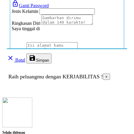
lock_outline
Ganti Password
Jenis Kelamin
Ringkasan Diri
Saya tinggal di
Alamat
clear
save
Batal
Simpan
Jenis Disabilitas
Raih peluangmu dengan KERJABILITAS !
×
Jenis Hambatan
Deskripsi singkat
Alat bantu yang dibutuhkan
Selalu didepan