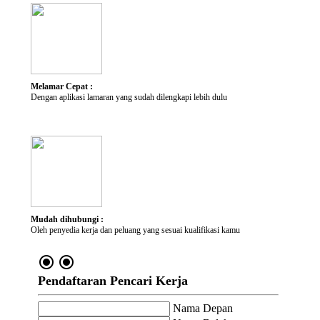
Kategori Pekerjaan
Lokasi yang diminati
Melamar Cepat :
Dengan aplikasi lamaran yang sudah dilengkapi lebih dulu
Mudah dihubungi :
Oleh penyedia kerja dan peluang yang sesuai kualifikasi kamu
radio_button_checked
radio_button_checked
Pendaftaran Pencari Kerja
Nama Depan