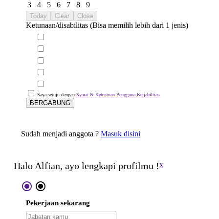
3
4
5
6
7
8
9
Today
Clear
Close
Ketunaan/disabilitas (Bisa memilih lebih dari 1 jenis)
Saya setuju dengan
Syarat & Ketentuan Pengguna Kerjabiltias
BERGABUNG
Sudah menjadi anggota ?
Masuk disini
Halo Alfian, ayo lengkapi profilmu !
x
radio_button_checked
radio_button_checked
Pekerjaan sekarang