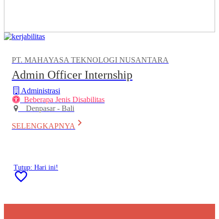
PT. MAHAYASA TEKNOLOGI NUSANTARA
Admin Officer Internship
Administrasi
Beberapa Jenis Disabilitas
Denpasar - Bali
keyboard_arrow_right
SELENGKAPNYA
Tutup: Hari ini!
favorite_border