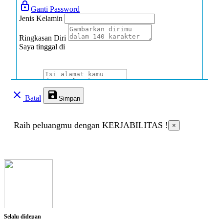
lock_outline
Ganti Password
Jenis Kelamin
Ringkasan Diri
Saya tinggal di
Alamat
clear
save
Batal
Simpan
Jenis Disabilitas
Raih peluangmu dengan KERJABILITAS !
×
Jenis Hambatan
Deskripsi singkat
Alat bantu yang dibutuhkan
Selalu didepan