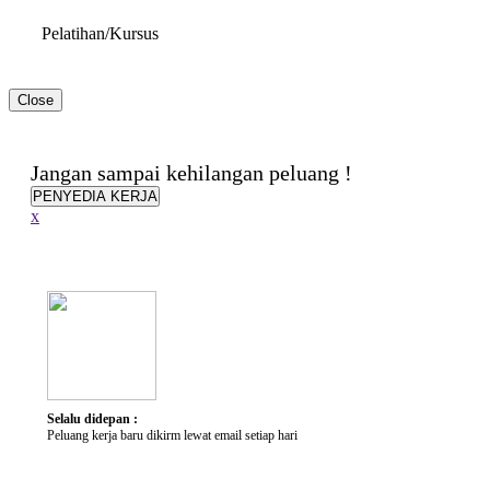
Pelatihan/Kursus
Close
Hambatan & Disabilitas
Jangan sampai kehilangan peluang !
Jenis Disabilitas
PENYEDIA KERJA
Alat Bantu yang dibutuhkan
x
Penjelasan Singkat
Keterampilan
Keterampilan
Selalu didepan :
Peluang kerja baru dikirm lewat email setiap hari
Karir yang Diminati