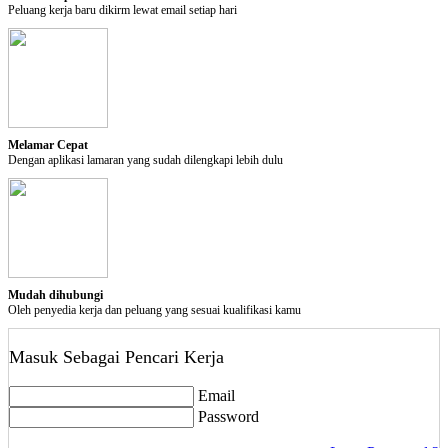
Pilihan Privasi
Peluang kerja baru dikirm lewat email setiap hari
Tutup Akun
Perhatian:
Tindakan ini akan menutup akun anda. Akun anda akan aktif
saat anda login kembali di kerjabilitas.com
Melamar Cepat
delete
Dengan aplikasi lamaran yang sudah dilengkapi lebih dulu
Tutup Akun
Mudah dihubungi
Oleh penyedia kerja dan peluang yang sesuai kualifikasi kamu
Masuk Sebagai Pencari Kerja
Email
Password