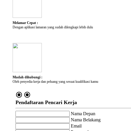
Kategori Pekerjaan
Lokasi yang diminati
Melamar Cepat :
Dengan aplikasi lamaran yang sudah dilengkapi lebih dulu
Mudah dihubungi :
Oleh penyedia kerja dan peluang yang sesuai kualifikasi kamu
radio_button_checked
radio_button_checked
Pendaftaran Pencari Kerja
Nama Depan
Nama Belakang
Email