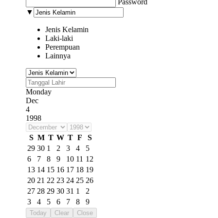
Password
▼
Jenis Kelamin
Laki-laki
Perempuan
Lainnya
Monday
Dec
4
1998
S
M
T
W
T
F
S
29
30
1
2
3
4
5
6
7
8
9
10
11
12
13
14
15
16
17
18
19
20
21
22
23
24
25
26
27
28
29
30
31
1
2
3
4
5
6
7
8
9
Today
Clear
Close