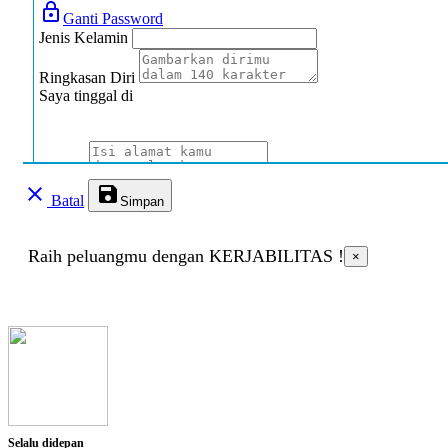
lock_outline
Ganti Password
Jenis Kelamin
Ringkasan Diri
Saya tinggal di
Alamat
clear
save
Batal
Simpan
Jenis Disabilitas
Raih peluangmu dengan KERJABILITAS !
×
Jenis Hambatan
Deskripsi singkat
Alat bantu yang dibutuhkan
Selalu didepan