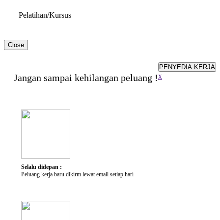
Pelatihan/Kursus
Close
Hambatan & Disabilitas
PENYEDIA KERJA
x
Jangan sampai kehilangan peluang !
Jenis Disabilitas
Alat Bantu yang dibutuhkan
Penjelasan Singkat
Keterampilan
Keterampilan
Selalu didepan :
Peluang kerja baru dikirm lewat email setiap hari
Karir yang Diminati