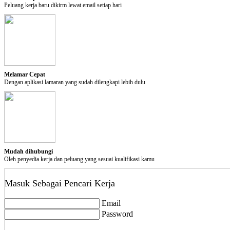
Pilihan Privasi
Peluang kerja baru dikirm lewat email setiap hari
Tutup Akun
Perhatian:
Tindakan ini akan menutup akun anda. Akun anda akan aktif saat anda logi
delete
Tutup Akun
Melamar Cepat
Dengan aplikasi lamaran yang sudah dilengkapi lebih dulu
Mudah dihubungi
Oleh penyedia kerja dan peluang yang sesuai kualifikasi kamu
Masuk Sebagai Pencari Kerja
Email
Password