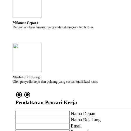
Kategori Pekerjaan
Lokasi yang diminati
Melamar Cepat :
Dengan aplikasi lamaran yang sudah dilengkapi lebih dulu
Mudah dihubungi :
Oleh penyedia kerja dan peluang yang sesuai kualifikasi kamu
radio_button_checked
radio_button_checked
Pendaftaran Pencari Kerja
Nama Depan
Nama Belakang
Email