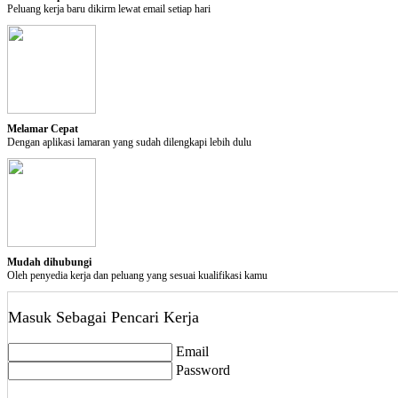
Pilihan Privasi
Peluang kerja baru dikirm lewat email setiap hari
Tutup Akun
Perhatian:
Tindakan ini akan menutup akun anda. Akun anda akan aktif saat anda logi
delete
Tutup Akun
Melamar Cepat
Dengan aplikasi lamaran yang sudah dilengkapi lebih dulu
Mudah dihubungi
Oleh penyedia kerja dan peluang yang sesuai kualifikasi kamu
Masuk Sebagai Pencari Kerja
Email
Password