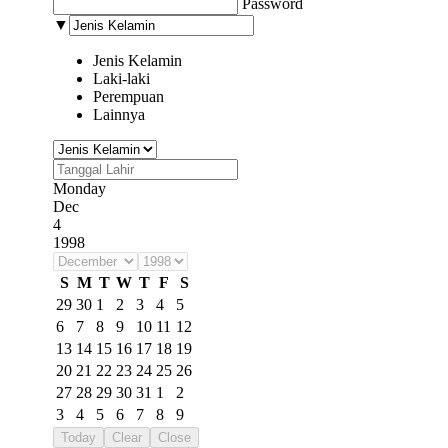
Password
▼
Jenis Kelamin
Laki-laki
Perempuan
Lainnya
Monday
Dec
4
1998
S
M
T
W
T
F
S
29
30
1
2
3
4
5
6
7
8
9
10
11
12
13
14
15
16
17
18
19
20
21
22
23
24
25
26
27
28
29
30
31
1
2
3
4
5
6
7
8
9
Today
Clear
Close