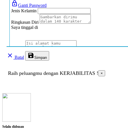
lock_outline
Ganti Password
Jenis Kelamin
Ringkasan Diri
Saya tinggal di
Alamat
clear
save
Batal
Simpan
Jenis Disabilitas
Raih peluangmu dengan KERJABILITAS !
×
Jenis Hambatan
Deskripsi singkat
Alat bantu yang dibutuhkan
Selalu didepan