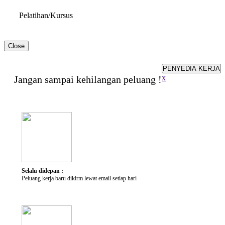
Pelatihan/Kursus
Close
Hambatan & Disabilitas
PENYEDIA KERJA
x
Jangan sampai kehilangan peluang !
Jenis Disabilitas
Alat Bantu yang dibutuhkan
Penjelasan Singkat
Keterampilan
Keterampilan
Selalu didepan :
Peluang kerja baru dikirm lewat email setiap hari
Karir yang Diminati