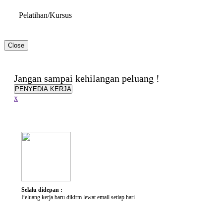
Pelatihan/Kursus
Close
Hambatan & Disabilitas
Jangan sampai kehilangan peluang !
Jenis Disabilitas
PENYEDIA KERJA
Alat Bantu yang dibutuhkan
x
Penjelasan Singkat
Keterampilan
Keterampilan
Selalu didepan :
Peluang kerja baru dikirm lewat email setiap hari
Karir yang Diminati