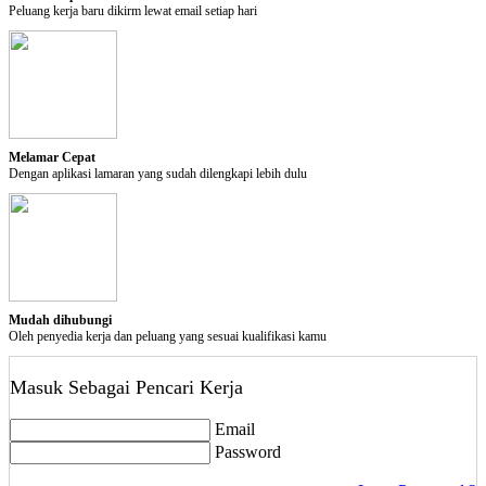
Pilihan Privasi
Peluang kerja baru dikirm lewat email setiap hari
Tutup Akun
Perhatian:
Tindakan ini akan menutup akun anda. Akun anda akan aktif
saat anda login kembali di kerjabilitas.com
Melamar Cepat
delete
Dengan aplikasi lamaran yang sudah dilengkapi lebih dulu
Tutup Akun
Mudah dihubungi
Oleh penyedia kerja dan peluang yang sesuai kualifikasi kamu
Masuk Sebagai Pencari Kerja
Email
Password