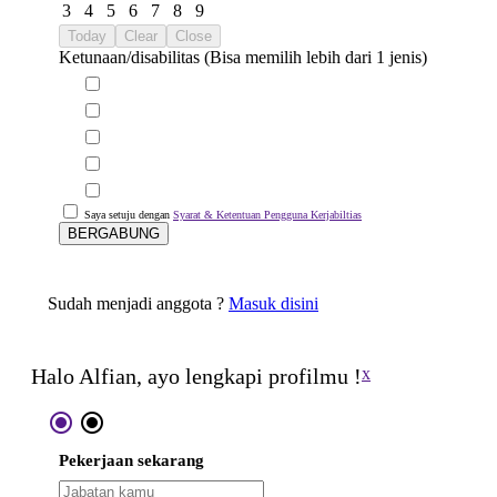
3
4
5
6
7
8
9
Today
Clear
Close
Ketunaan/disabilitas (Bisa memilih lebih dari 1 jenis)
Saya setuju dengan
Syarat & Ketentuan Pengguna Kerjabiltias
BERGABUNG
Sudah menjadi anggota ?
Masuk disini
Halo Alfian, ayo lengkapi profilmu !
x
radio_button_checked
radio_button_checked
Pekerjaan sekarang