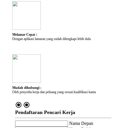
Kategori Pekerjaan
Lokasi yang diminati
Melamar Cepat :
Dengan aplikasi lamaran yang sudah dilengkapi lebih dulu
Mudah dihubungi :
Oleh penyedia kerja dan peluang yang sesuai kualifikasi kamu
radio_button_checked
radio_button_checked
Pendaftaran Pencari Kerja
Nama Depan