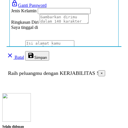
lock_outline
Ganti Password
Jenis Kelamin
Ringkasan Diri
Saya tinggal di
Alamat
clear
save
Batal
Simpan
Jenis Disabilitas
Raih peluangmu dengan KERJABILITAS !
×
Jenis Hambatan
Deskripsi singkat
Alat bantu yang dibutuhkan
Selalu didepan