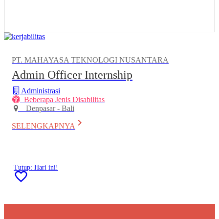
PT. MAHAYASA TEKNOLOGI NUSANTARA
Admin Officer Internship
Administrasi
Beberapa Jenis Disabilitas
Denpasar - Bali
keyboard_arrow_right
SELENGKAPNYA
Tutup: Hari ini!
favorite_border