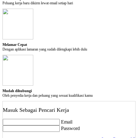
Pilihan Privasi
Peluang kerja baru dikirm lewat email setiap hari
Tutup Akun
Perhatian:
Tindakan ini akan menutup akun anda. Akun anda akan aktif
saat anda login kembali di kerjabilitas.com
Melamar Cepat
delete
Dengan aplikasi lamaran yang sudah dilengkapi lebih dulu
Tutup Akun
Mudah dihubungi
Oleh penyedia kerja dan peluang yang sesuai kualifikasi kamu
Masuk Sebagai Pencari Kerja
Email
Password