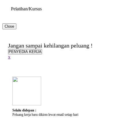
Pelatihan/Kursus
Close
Hambatan & Disabilitas
Jangan sampai kehilangan peluang !
Jenis Disabilitas
PENYEDIA KERJA
Alat Bantu yang dibutuhkan
x
Penjelasan Singkat
Keterampilan
Keterampilan
Selalu didepan :
Peluang kerja baru dikirm lewat email setiap hari
Karir yang Diminati