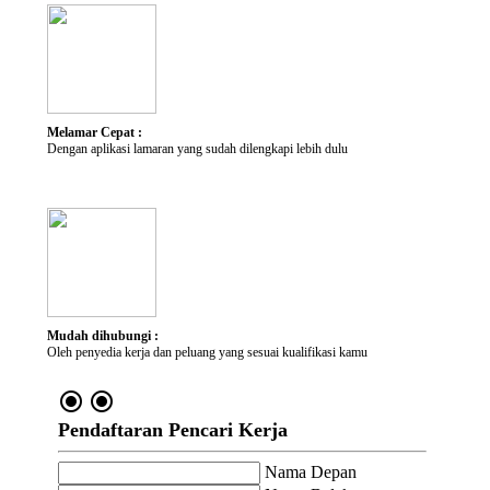
Kategori Pekerjaan
Lokasi yang diminati
Melamar Cepat :
Dengan aplikasi lamaran yang sudah dilengkapi lebih dulu
Mudah dihubungi :
Oleh penyedia kerja dan peluang yang sesuai kualifikasi kamu
radio_button_checked
radio_button_checked
Pendaftaran Pencari Kerja
Nama Depan