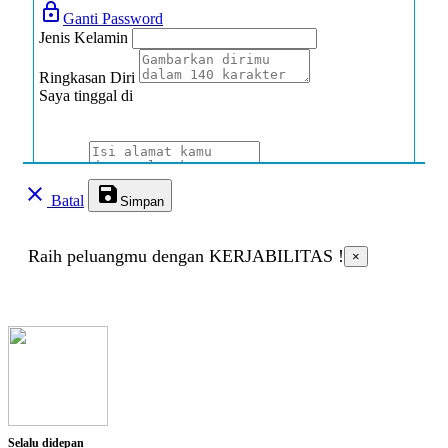
lock_outline
Ganti Password
Jenis Kelamin
Ringkasan Diri
Saya tinggal di
Alamat
clear
save
Batal
Simpan
Jenis Disabilitas
Raih peluangmu dengan KERJABILITAS !
×
Jenis Hambatan
Deskripsi singkat
Alat bantu yang dibutuhkan
Selalu didepan