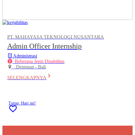
PT. MAHAYASA TEKNOLOGI NUSANTARA
Admin Officer Internship
Administrasi
Beberapa Jenis Disabilitas
Denpasar - Bali
keyboard_arrow_right
SELENGKAPNYA
Tutup: Hari ini!
favorite_border