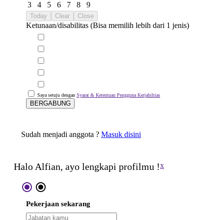
3
4
5
6
7
8
9
Today
Clear
Close
Ketunaan/disabilitas (Bisa memilih lebih dari 1 jenis)
Saya setuju dengan
Syarat & Ketentuan Pengguna Kerjabiltias
BERGABUNG
Sudah menjadi anggota ?
Masuk disini
Halo Alfian, ayo lengkapi profilmu !
x
radio_button_checked
radio_button_checked
Pekerjaan sekarang